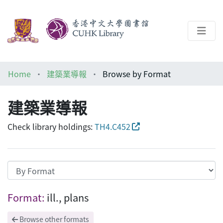
About
Home
建築業導報
Browse by Format
Help
建築業導報
Architecture Library
Check library holdings:
TH4.C452
Browsing 建築業導報 by Format "ill., pla
Format:
ill., plans
Browse other formats