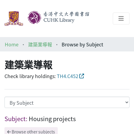
About
Home
建築業導報
Browse by Subject
Help
建築業導報
Architecture Library
Check library holdings:
TH4.C452
Browsing 建築業導報 by Subject "Housing
Subject:
Housing projects
Browse other subjects