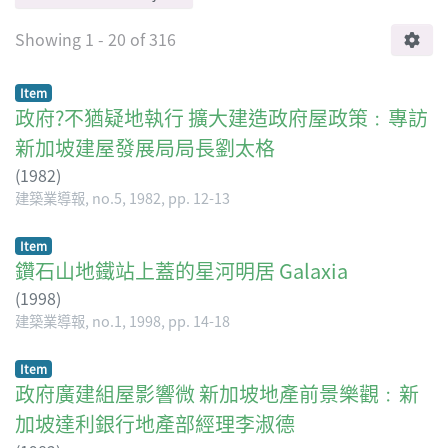
Showing
1 - 20 of 316
Item
政府?不猶疑地執行 擴大建造政府屋政策﹕專訪
新加坡建屋發展局局長劉太格
(
1982
)
建築業導報, no.5, 1982, pp. 12-13
Item
鑽石山地鐵站上蓋的星河明居 Galaxia
(
1998
)
建築業導報, no.1, 1998, pp. 14-18
Item
政府廣建組屋影響微 新加坡地產前景樂觀﹕新
加坡達利銀行地產部經理李淑德