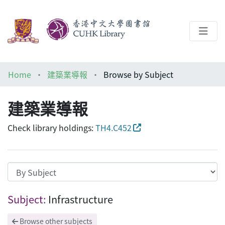
About
Home
建築業導報
Browse by Subject
Help
建築業導報
Architecture Library
Check library holdings:
TH4.C452
Browsing 建築業導報 by Subject "Infrastr
Subject:
Infrastructure
Browse other subjects