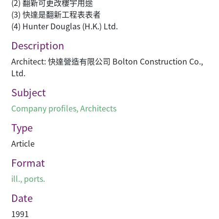
(2) 翻新可更改樓宇用途
(3) 快達是翻新工程表表者
(4) Hunter Douglas (H.K.) Ltd.
Description
Architect: 快達營造有限公司 Bolton Construction Co.,
Ltd.
Subject
Company profiles
,
Architects
Type
Article
Format
ill., ports.
Date
1991