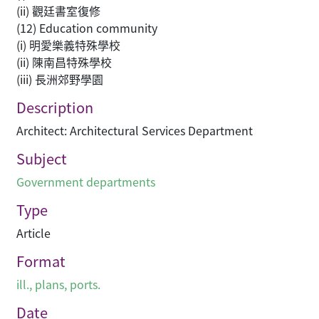
(ii) 觀廷書室復修
(12) Education community
(i) 明愛樂義特殊學校
(ii) 陳南昌特殊學校
(iii) 長洲郊野學園
Description
Architect: Architectural Services Department
Subject
Government departments
Type
Article
Format
ill., plans, ports.
Date