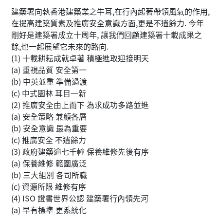
建築署向執香港建築業之牛耳,在行內起著帶領風氣的作用,
在提高建築質素及推廣安全意識方面,更是不遺餘力. 今年
剛好是建築署成立十周年, 讓我們回顧建築署十載成果之
餘,也一起展望它未來的路向.
(1) 十載耕耘成就卓著 積極進取迎接明天
(a) 重視品質 安全第一
(b) 中英並重 準備過渡
(c) 中式園林 耳目一新
(2) 推廣安全由上而下 為求成功多路並進
(a) 安全策略 兼顧各層
(b) 安全意識 最為重要
(c) 推廣安全 不遺餘力
(3) 政府建築逾七千幢 保養維修先後有序
(a) 保養維修 範圍廣泛
(b) 三大組別 各司所職
(c) 資源所限 維修有序
(4) ISO 證書世界公認 建築署行內領先河
(a) 早有標準 更系統化