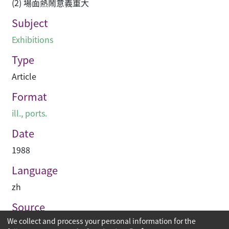
(2) 場面熱鬧意義重大
Subject
Exhibitions
Type
Article
Format
ill., ports.
Date
1988
Language
zh
Source
We collect and process your personal information for the
建築業導報