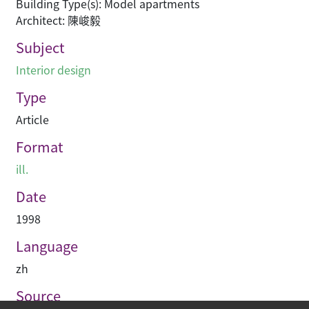
Building Type(s): Model apartments
Architect: 陳峻毅
Subject
Interior design
Type
Article
Format
ill.
Date
1998
Language
zh
Source