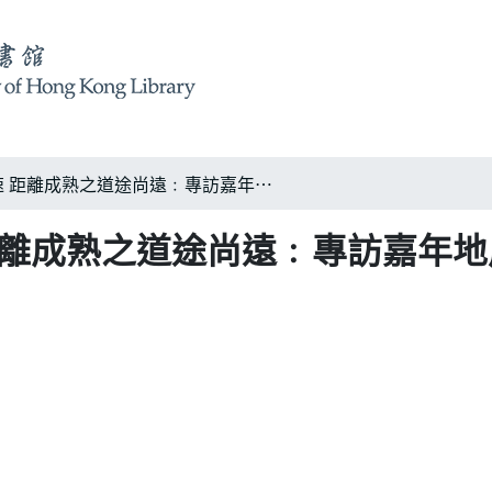
深圳特區發展雖迅速 距離成熟之道途尚遠﹕專訪嘉年地產有限公司中國部經理徐鼎新
距離成熟之道途尚遠﹕專訪嘉年