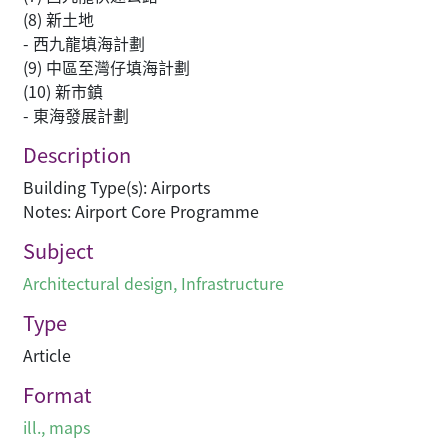
(8) 新土地
- 西九龍填海計劃
(9) 中區至灣仔填海計劃
(10) 新市鎮
- 東海發展計劃
Description
Building Type(s): Airports
Notes: Airport Core Programme
Subject
Architectural design
,
Infrastructure
Type
Article
Format
ill., maps