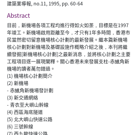
建築業導報, no.11, 1995, pp. 60-64
Abstract
目前，新機場各項工程均進行得如火如荼，目標是在1997
年竣工。新機場啟用距離至今，才只有1年多時間，香港市
民當然密切留意機場核心計劃的最新發展。繼本篇新機場
核心計劃對新機場及基礎設施作概略介紹之後，本刊將繼
續發掘[新機場核心計劃]之最新消息，並將核心計劃之主要
工程項目逐一展現闡釋。關心香港未來發展支柱-赤鱲角新
機場的讀者萬勿錯過。
(1) 機場核心計劃簡介
(2) 新機場
- 赤鱲角新機場發計劃
(3) 新交通網絡
- 青衣至大嶼山幹線
(4) 西區海底隧道
(5) 北大嶼山快速公路
(6) 三號幹線
(7) 西九龍快速公路