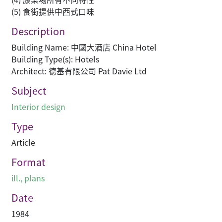
(5) 食街提供中西式口味
Description
Building Name: 中國大酒店 China Hotel
Building Type(s): Hotels
Architect: 德基有限公司 Pat Davie Ltd
Subject
Interior design
Type
Article
Format
ill., plans
Date
1984