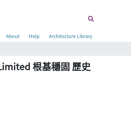
About
Help
Architecture Library
 Limited 根基穩固 歷史