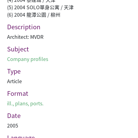
(5) 2004 SOLO單身公寓 / 天津
(6) 2004 龍潭公園 / 柳州
Description
Architect: MVDR
Subject
Company profiles
Type
Article
Format
ill., plans, ports.
Date
2005
Language