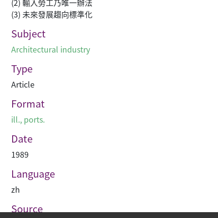
(2) 輸入勞工乃唯一辦法
(3) 未來發展趨向標準化
Subject
Architectural industry
Type
Article
Format
ill., ports.
Date
1989
Language
zh
Source