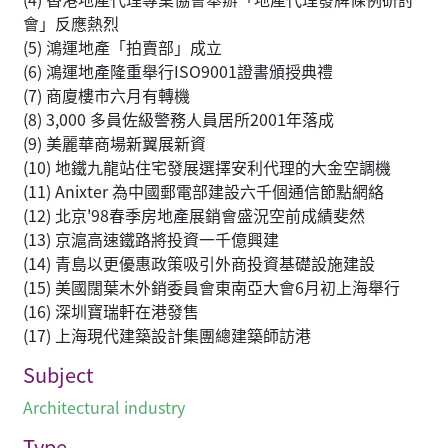
會」反應熱烈
(5) 鴻運地產「拍賣部」成立
(6) 鴻運地產隆重舉行ISO9001證書頒授典禮
(7) 商廈樓市六月有轉機
(8) 3,000 多員佐級警務人員居所2001年落成
(9) 美麗華商場新翼展新資
(10) 地鐵九龍站住宅發展選擇安利代理的大金空調機
(11) Anixter 為中國郵電部建設六千個通信節點網絡
(12) 北京'98春季房地產展銷會盛況空前成績斐然
(13) 京滬高速鐵路將投資一千億興建
(14) 青島以更優惠政策吸引外商投資基礎設施建設
(15) 美國闊葉木外銷委員會東南亞大會6月初上海舉行
(16) 深圳寶瑞軒在港發售
(17) 上海現代建築設計集團總建築師訪港
Subject
Architectural industry
Type