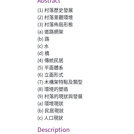
Abstract
(1) 村落歷史發展
(2) 村落景觀環境
(3) 村落佈局形態
(a) 道路網架
(b) 路
(c) 水
(d) 橋
(4) 傳統民居
(5) 平面體系
(6) 立面形式
(7) 木構架特點及類型
(8) 環境的塑造
(9) 村落的現狀與發展
(a) 環境現狀
(b) 民居現狀
(c) 人口現狀
Description