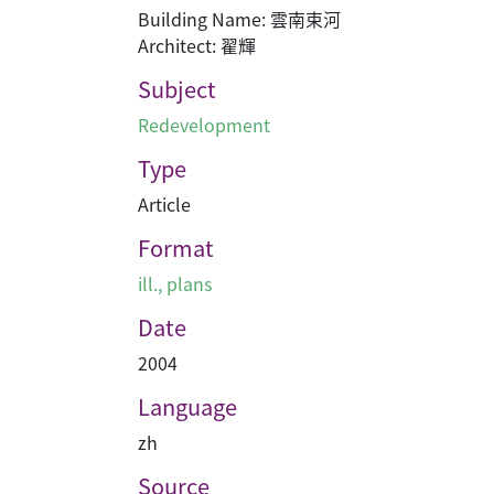
Building Name: 雲南束河
Architect: 翟輝
Subject
Redevelopment
Type
Article
Format
ill., plans
Date
2004
Language
zh
Source