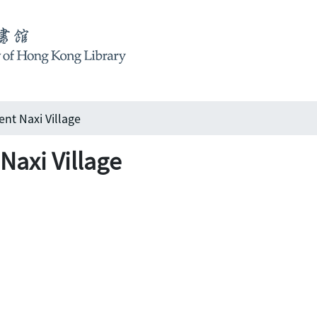
 Naxi Village
xi Village