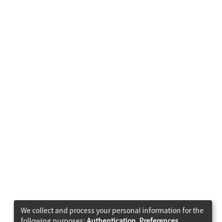
We collect and process your personal information for the
following purposes:
Authentication, Preferences,