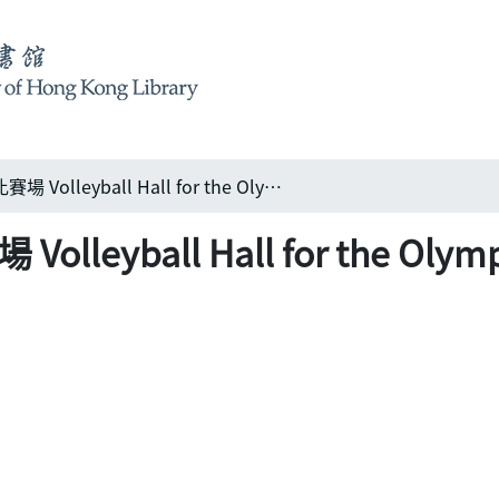
2008年奧運會排球比賽場 Volleyball Hall for the Olympic Game 2008
eyball Hall for the Olymp