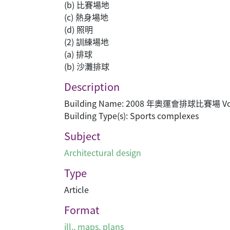
(b) 比賽場地
(c) 熱身場地
(d) 照明
(2) 訓練場地
(a) 排球
(b) 沙灘排球
Description
Building Name: 2008 年奧運會排球比賽場 Volley
Building Type(s): Sports complexes
Subject
Architectural design
Type
Article
Format
ill., maps, plans