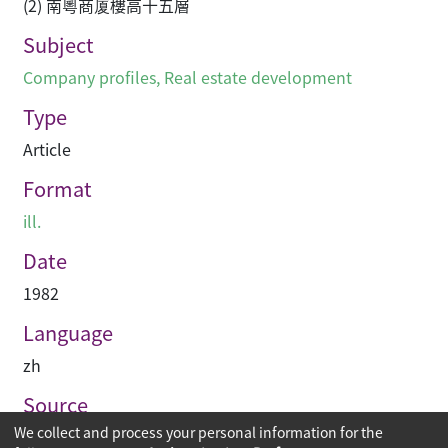
(2) 南粵商厦樓高十五層
Subject
Company profiles
,
Real estate development
Type
Article
Format
ill.
Date
1982
Language
zh
Source
We collect and process your personal information for the
建築業導報