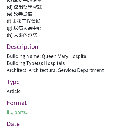
(d) 傑出醫學成就
(e) 改善設備
(f) 未來工程發展
(g) 以病人為中心
(h) 未來的承諾
Description
Building Name: Queen Mary Hospital
Building Type(s): Hospitals
Architect: Architectural Services Department
Type
Article
Format
ill., ports.
Date