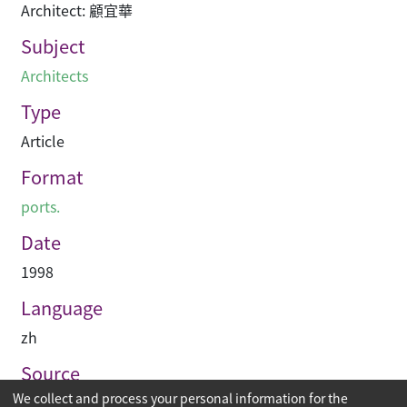
Architect: 顧宜華
Subject
Architects
Type
Article
Format
ports.
Date
1998
Language
zh
Source
We collect and process your personal information for the
建築業導報