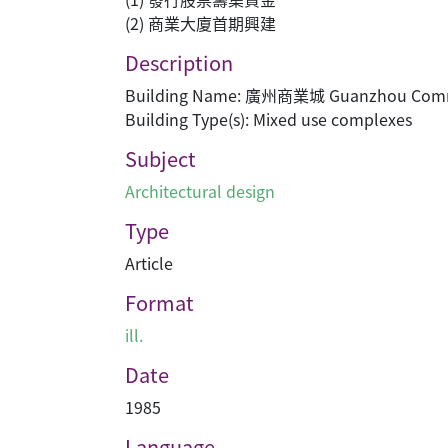
(2) 商業大廈首期興建
Description
Building Name: 廣州商業城 Guanzhou Comme
Building Type(s): Mixed use complexes
Subject
Architectural design
Type
Article
Format
ill.
Date
1985
Language