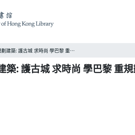
貝聿銘大師談北京規劃建築: 護古城 求時尚 學巴黎 重規劃
築: 護古城 求時尚 學巴黎 重規