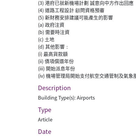
(3) 港府已就新機場計劃 誠意向中方作出回應
(4) 道路工程設計 顅問資格預審
(5) 新財務安排建議可能產生的影響
(a) 政府注資
(b) 需要時注資
(c) 土地
(d) 其他影響：
(i) 最高貨款額
(ii) 債項償還年份
(iii) 開始派息年份
(iv) 機場管理局開始支付航空交通管制及氣
Description
Building Type(s): Airports
Type
Article
Date