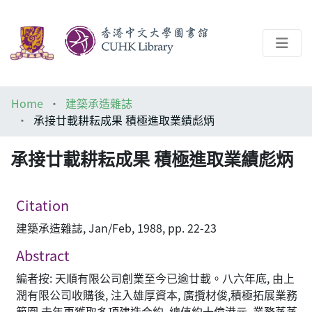
About
Home
建築承造雜誌
Help
承接廿載耕耘成果 積極進取業績彪炳
Architecture Library
承接廿載耕耘成果 積極進取業績彪炳
Citation
建築承造雜誌, Jan/Feb, 1988, pp. 22-23
Abstract
編者按: 天順有限公司創業至今已逾廿載。八六年底, 由上
潤有限公司收購後, 注入雄厚資本, 廣攬材俊,積極拓展業務
範圍,去年更獲取多項建造合約, 總值約十億港元, 業務蒸蒸