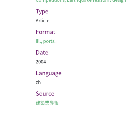
Type
Article
Format
ill., ports.
Date
2004
Language
zh
Source
建築業導報