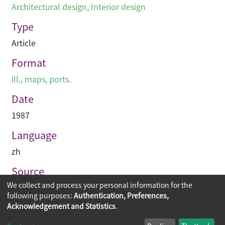
Architectural design
,
Interior design
Type
Article
Format
ill., maps, ports.
Date
1987
Language
zh
Source
We collect and process your personal information for the
建築業導報
following purposes:
Authentication, Preferences,
Acknowledgement and Statistics
.
Copyright © 2026
The Chinese University of Hong Kong