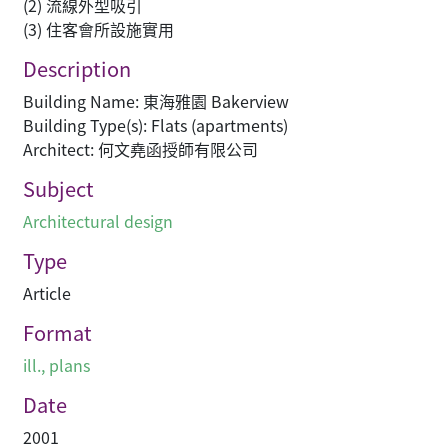
(2) 流線外型吸引
(3) 住客會所設施實用
Description
Building Name: 東海雅園 Bakerview
Building Type(s): Flats (apartments)
Architect: 何文堯函授師有限公司
Subject
Architectural design
Type
Article
Format
ill., plans
Date
2001