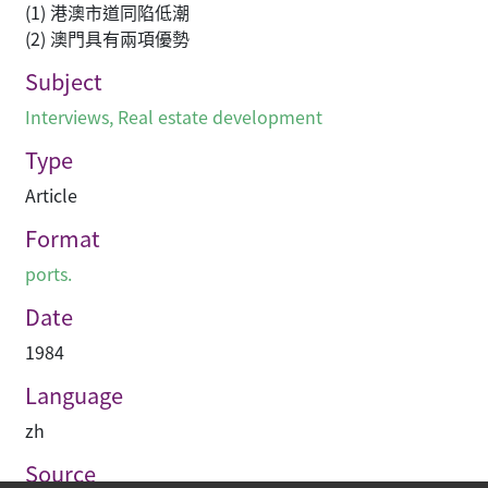
(1) 港澳市道同陷低潮
(2) 澳門具有兩項優勢
Subject
Interviews
,
Real estate development
Type
Article
Format
ports.
Date
1984
Language
zh
Source