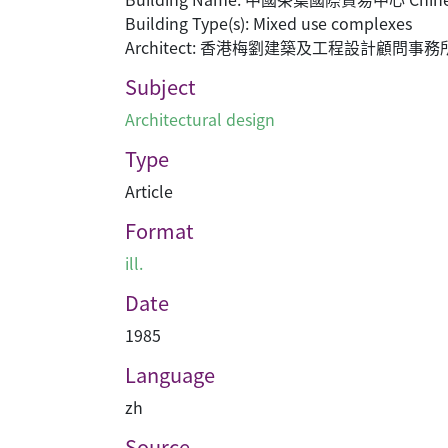
Building Type(s): Mixed use complexes
Architect: 香港梅劉建築及工程設計顧問
Subject
Architectural design
Type
Article
Format
ill.
Date
1985
Language
zh
Source