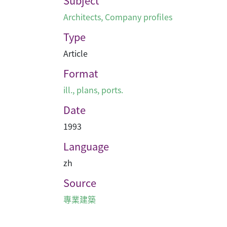
Subject
Architects
,
Company profiles
Type
Article
Format
ill., plans, ports.
Date
1993
Language
zh
Source
專業建築