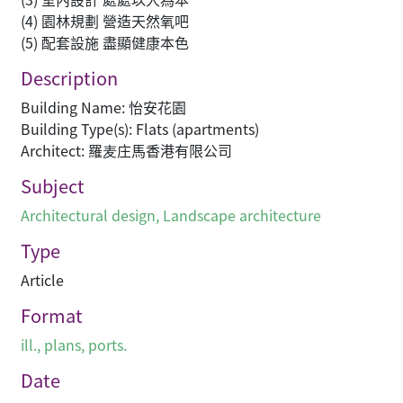
(4) 園林規劃 營造天然氧吧
(5) 配套設施 盡顯健康本色
Description
Building Name: 怡安花園
Building Type(s): Flats (apartments)
Architect: 羅麦庄馬香港有限公司
Subject
Architectural design
,
Landscape architecture
Type
Article
Format
ill., plans, ports.
Date