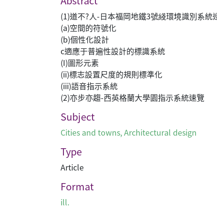
Abstract
(1)道不?人-日本福岡地鐵3號綫環境識別系統
(a)空間的符號化
(b)個性化設計
c適應于普遍性設計的標識系統
(I)圖形元素
(ii)標志設置尺度的規則標準化
(iii)語音指示系統
(2)亦步亦趨-西英格蘭大學園指示系統速覽
Subject
Cities and towns
,
Architectural design
Type
Article
Format
ill.