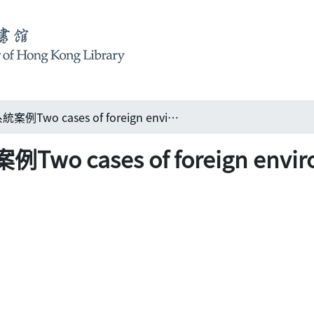
國外兩個環境識別系統案例Two cases of foreign environment identification
ases of foreign environm