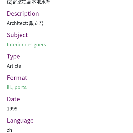
(2)寄望提高本地水準
Description
Architect: 戴立君
Subject
Interior designers
Type
Article
Format
ill., ports.
Date
1999
Language
zh