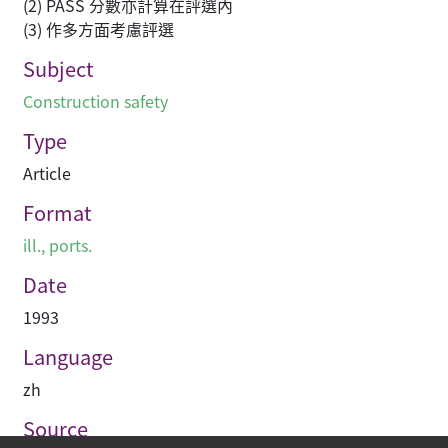
(2) PASS 分數亦計算在評選內
(3) 作多方面考慮評選
Subject
Construction safety
Type
Article
Format
ill., ports.
Date
1993
Language
zh
Source