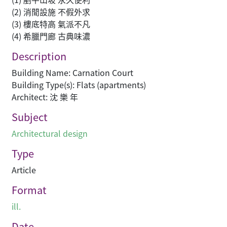
(2) 消閒設施 不假外求
(3) 樓底特高 氣派不凡
(4) 希臘門廊 古典味濃
Description
Building Name: Carnation Court
Building Type(s): Flats (apartments)
Architect: 沈 樂 年
Subject
Architectural design
Type
Article
Format
ill.
Date