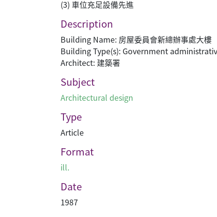
(3) 車位充足設備先進
Description
Building Name: 房屋委員會新總辦事處大樓
Building Type(s): Government administrativ
Architect: 建築署
Subject
Architectural design
Type
Article
Format
ill.
Date
1987