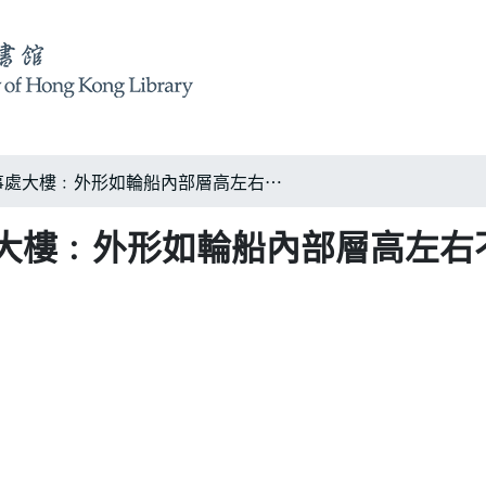
房屋委員會新總辦事處大樓﹕外形如輪船內部層高左右不同
大樓﹕外形如輪船內部層高左右