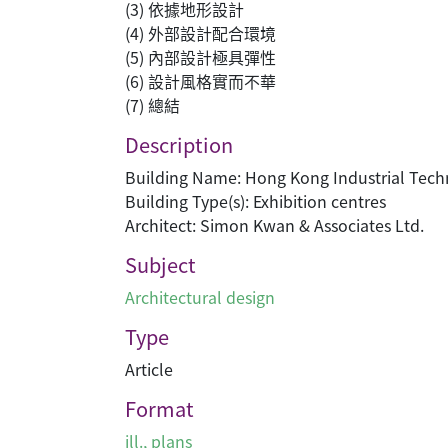
(3) 依據地形設計
(4) 外部設計配合環境
(5) 內部設計極具彈性
(6) 設計風格實而不華
(7) 總結
Description
Building Name: Hong Kong Industrial Tech
Building Type(s): Exhibition centres
Architect: Simon Kwan & Associates Ltd.
Subject
Architectural design
Type
Article
Format
ill., plans