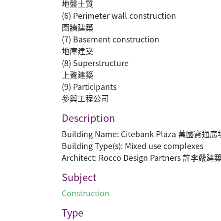
地盤土質
(6) Perimeter wall construction
圍牆建築
(7) Basement construction
地庫建築
(8) Superstructure
上蓋建築
(9) Participants
參與工程公司
Description
Building Name: Citebank Plaza 萬國寶通廣
Building Type(s): Mixed use complexes
Architect: Rocco Design Partners 許李
Subject
Construction
Type