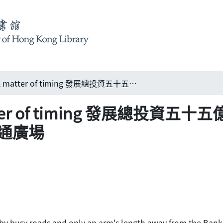
Citibank Plaza: A matter of timing 發展總投資五十五億，中區形成銀行三角區︰智慧結晶 —— 萬國寶通廣場
A matter of timing 發展
寶通廣場
 by busy roads and only an arm's length away from the Bank