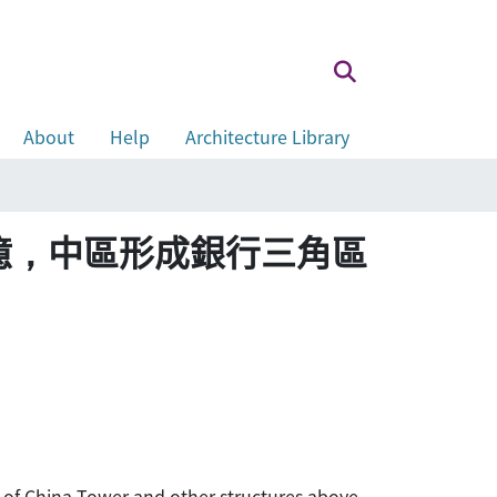
About
Help
Architecture Library
總投資五十五億，中區形成銀行三角區
 of China Tower and other structures above