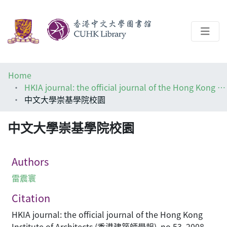
About
Home
Help
HKIA journal: the official journal of the Hong Kong Institute of Architects (香港建築師學報)
中文大學崇基學院校園
Architecture Library
中文大學崇基學院校園
Authors
雷震寰
Citation
HKIA journal: the official journal of the Hong Kong
Institute of Architects (香港建築師學報), no.53, 2008,