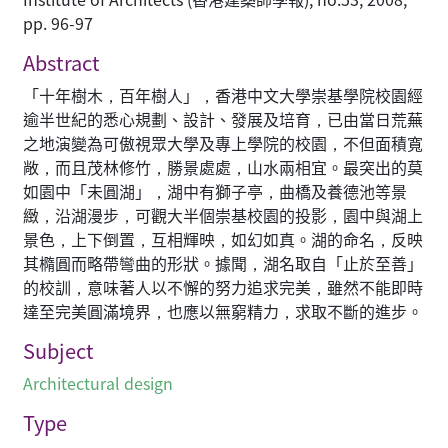
pp. 96-97
Abstract
「十年樹木，百年樹人」，香港中文大學崇基學院校園經
逾半世紀的悉心規劃、設計、發展及培育，已由當日荒蕪
之地演變為可傲視眾大學及專上學院的校園，不但面積寬
敞，而且茂林修竹，勝景處處，山水兩相宜。最突出的莫
如園中「未圓湖」，湖中有獅子亭，曲橋及養德池等景
緻，沿湖漫步，可觀大半個崇基校園的投影，園中與湖上
景色，上下倒置，互相輝映，如幻如真。湖的命名，反映
其橢圓而略帶彎曲的形狀。據聞，湖名取自「止於至善」
的校訓，意味著人以不懈的努力追求完美，雖然不能即時
達至完美圓滿境界，也應以無窮精力，求取不斷的進步。
Subject
Architectural design
Type