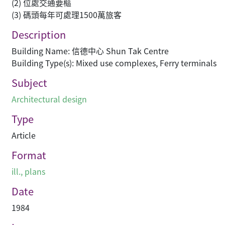
(2) 位處交通要樞
(3) 碼頭每年可處理1500萬旅客
Description
Building Name: 信德中心 Shun Tak Centre
Building Type(s): Mixed use complexes, Ferry terminals
Subject
Architectural design
Type
Article
Format
ill., plans
Date
1984