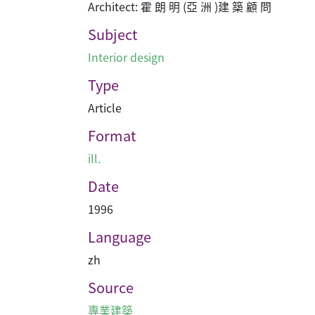
Architect: 霍 朗 明 (亞 洲 )建 築 顧 問
Subject
Interior design
Type
Article
Format
ill.
Date
1996
Language
zh
Source
專業建築