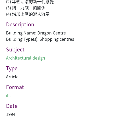
(2) 年輕活潑的新一代感覺
(3) 與「九龍」的關係
(4) 增加上層的遊人流量
Description
Building Name: Dragon Centre
Building Type(s): Shopping centres
Subject
Architectural design
Type
Article
Format
ill.
Date
1994