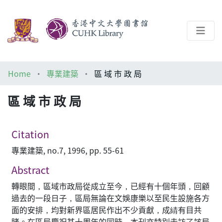
About
Home
專業建築
區 域 市 政 局
Help
區 域 市 政 局
Architecture Library
Citation
專業建築, no.7, 1996, pp. 55-61
Abstract
轉眼間，區域市政局從成立至今，已經有十個年頭，回顧
過去的一段日子，區局無論在文娛康樂以至民生設施各方
面的安排，均對新界區居民作出不少貢獻，成綪有目共
睹。在區局慶祝其十周年的同時，本刊亦特別走訪了該局