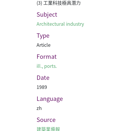
(3) 工業科技極具潛力
Subject
Architectural industry
Type
Article
Format
ill., ports.
Date
1989
Language
zh
Source
建築業導報