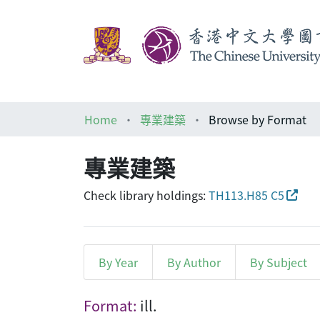
Home
專業建築
Browse by Format
專業建築
Check library holdings:
TH113.H85 C5
By Year
By Author
By Subject
Browsing 專業建築 by Forma
Format:
ill.