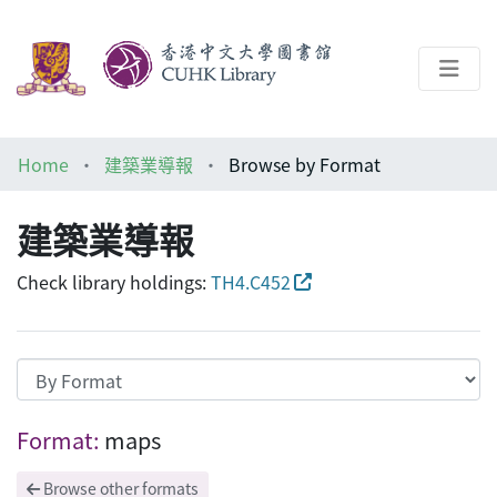
About
Home
建築業導報
Browse by Format
Help
建築業導報
Architecture Library
Check library holdings:
TH4.C452
Browsing 建築業導報 by Format "maps"
Format:
maps
Browse other formats