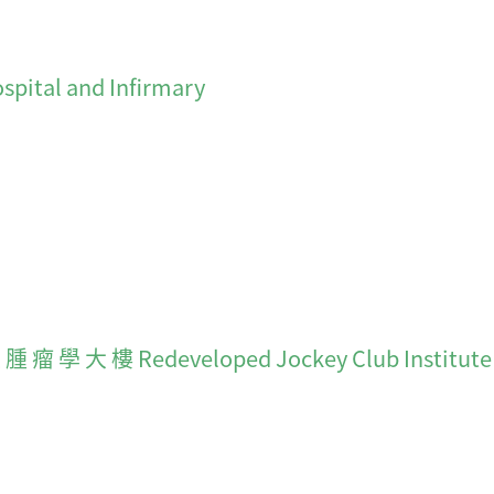
pital and Infirmary
 學 大 樓 Redeveloped Jockey Club Institute of