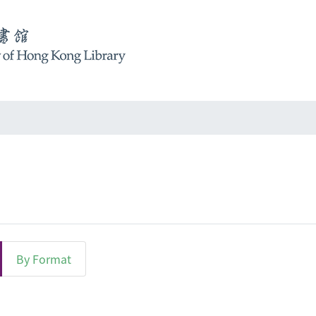
By Format
t "Architectural design"