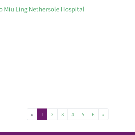
Miu Ling Nethersole Hospital
(current)
«
1
2
3
4
5
6
»