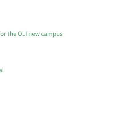
for the OLI new campus
al