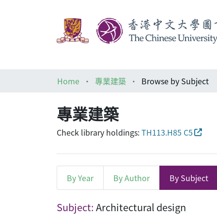
Home
專業建築
Browse by Subject
專業建築
Check library holdings:
TH113.H85 C5
By Year
By Author
By Subject
Browsing 專業建築 by Subjec
Subject:
Architectural design