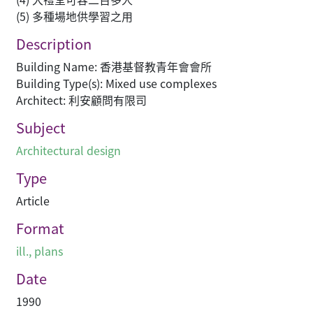
(5) 多種場地供學習之用
Description
Building Name: 香港基督教青年會會所
Building Type(s): Mixed use complexes
Architect: 利安顧問有限司
Subject
Architectural design
Type
Article
Format
ill., plans
Date
1990