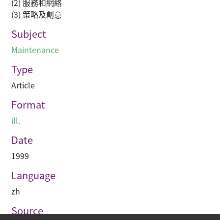
(2) 服務和網絡
(3) 策略及創意
Subject
Maintenance
Type
Article
Format
ill.
Date
1999
Language
zh
Source