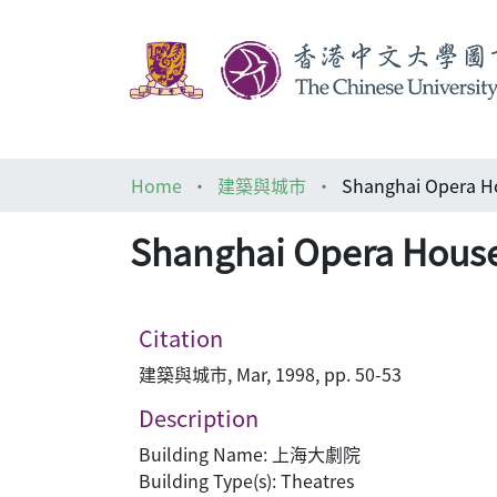
Home
建築與城市
Shanghai Opera
Shanghai Opera Ho
Citation
建築與城市, Mar, 1998, pp. 50-53
Description
Building Name: 上海大劇院
Building Type(s): Theatres