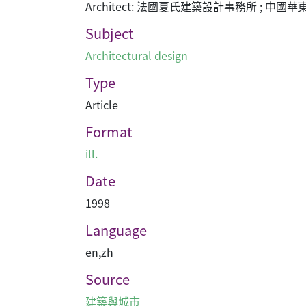
Architect: 法國夏氏建築設計事務所 ; 中
Subject
Architectural design
Type
Article
Format
ill.
Date
1998
Language
en
,
zh
Source
建築與城市