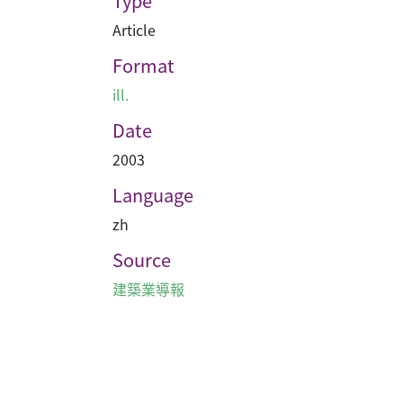
Type
Article
Format
ill.
Date
2003
Language
zh
Source
建築業導報